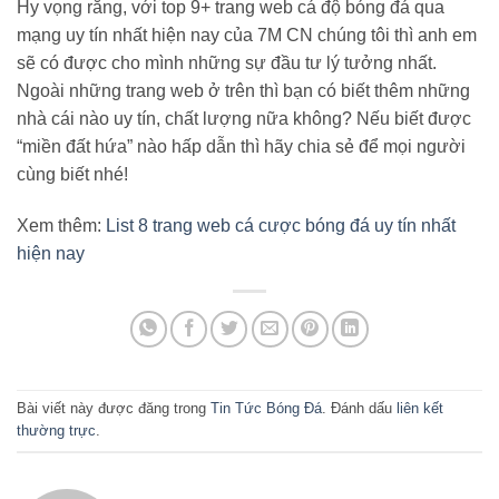
Hy vọng rằng, với top 9+ trang web cá độ bóng đá qua
mạng uy tín nhất hiện nay của 7M CN chúng tôi thì anh em
sẽ có được cho mình những sự đầu tư lý tưởng nhất.
Ngoài những trang web ở trên thì bạn có biết thêm những
nhà cái nào uy tín, chất lượng nữa không? Nếu biết được
“miền đất hứa” nào hấp dẫn thì hãy chia sẻ để mọi người
cùng biết nhé!
Xem thêm:
List 8 trang web cá cược bóng đá uy tín nhất
hiện nay
Bài viết này được đăng trong
Tin Tức Bóng Đá
. Đánh dấu
liên kết
thường trực
.