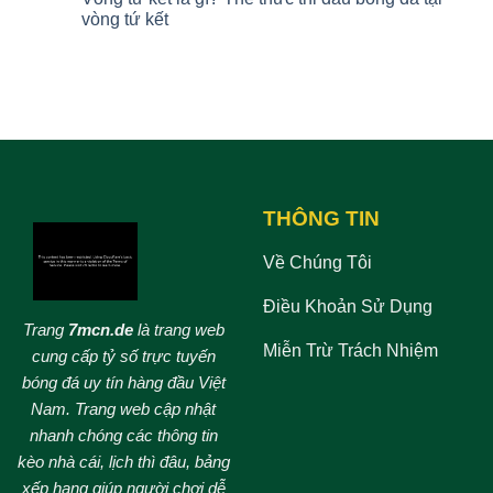
không
Quy
kết
bình
chuyên
định
là
luận
vòng tứ kết
về
gì?
ở
trình
Điều
Vòng
Không
tự
kiện
bán
có
đá
tham
kết
bình
hiệp
gia
là
luận
phụ
vòng
gì?
ở
chung
Cách
Vòng
kết
thức
tứ
bóng
diễn
kết
đá
ra
là
vòng
gì?
bán
Thể
kết
thức
THÔNG TIN
bóng
thi
đá
đấu
bóng
đá
Về Chúng Tôi
tại
vòng
tứ
Điều Khoản Sử Dụng
kết
Trang
7mcn.de
là trang web
Miễn Trừ Trách Nhiệm
cung cấp tỷ số trực tuyến
bóng đá uy tín hàng đầu Việt
Nam. Trang web cập nhật
nhanh chóng các thông tin
kèo nhà cái, lịch thì đâu, bảng
xếp hạng giúp người chơi dễ