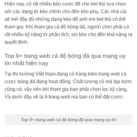
Hiện nay, có rất nhiều kèo cược để cho bet thủ lựa chọn
với các dạng từ kèo chính cho đến kèo phụ. Các nhà cái
sẽ mở đầy đủ những dạng kèo để anh em bet thủ có thể
tham gia. Khi tham gia cá độ bóng đá, người chơi phải có
rất nhiều kỹ năng từ phân tích, soi kèo cho đến khả năng ra
quyết định.
Top 9+ trang web cá độ bóng đá qua mạng uy
tín nhất hiện nay
Tại thị trường Việt Nam đang có hàng trăm trang web cá
cược bóng đá đang hoạt động. Chất lượng có mà bịp bợm
cũng có, vậy nên khi tham gia bạn phải chọn lọc kỹ càng.
Và dưới đây sẽ là 9 trang web mà bạn có thể đặt cược:
Top 9+ trang web cá độ bóng đá qua mạng uy tín