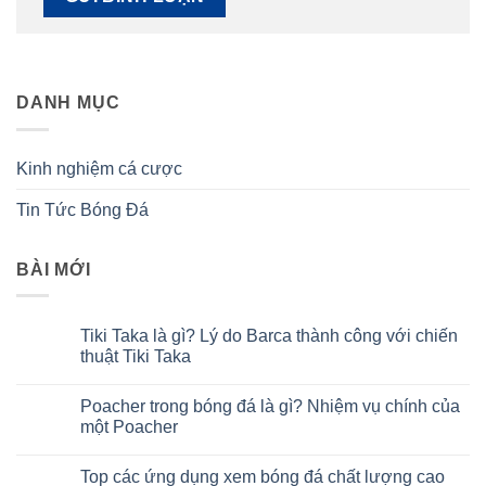
DANH MỤC
Kinh nghiệm cá cược
Tin Tức Bóng Đá
BÀI MỚI
Tiki Taka là gì? Lý do Barca thành công với chiến
thuật Tiki Taka
Không
có
Poacher trong bóng đá là gì? Nhiệm vụ chính của
bình
luận
một Poacher
ở
Tiki
Không
Taka
có
Top các ứng dụng xem bóng đá chất lượng cao
là
bình