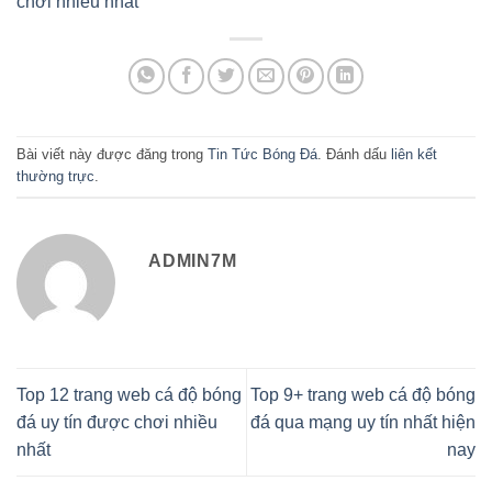
chơi nhiều nhất
Bài viết này được đăng trong
Tin Tức Bóng Đá
. Đánh dấu
liên kết
thường trực
.
ADMIN7M
Top 12 trang web cá độ bóng
Top 9+ trang web cá độ bóng
đá uy tín được chơi nhiều
đá qua mạng uy tín nhất hiện
nhất
nay