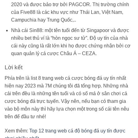
2020 và được bảo trợ bởi PAGCOR. Thị trường chính
của Five88 là các khu vực như Thái Lan, Việt Nam,
Campuchia hay Trung Quốc,..
Nhà cái Sin88: một tên tuổi đến từ Singapoor và được
nhiều bet thủ ví là “hòn ngọc sư tử”. Độ uy tín của nhà
cái này cũng là rất lớn khi họ được chứng nhận bởi cơ
quan quản lý cá cược Châu Á – CEZA.
Lời kết
Phía trên là list 8 trang web cá cược bóng đá uy tín nhất
hiện nay 2023 mà 7M chúng tôi đã tổng hợp. Những nhà
cái trên đều là những tên tuổi và có số má ở sân chơi cá
cược bóng đá trực tuyến. Vậy nên, nếu bạn có tham gia
vào bộ môn này thì hãy lựa chọn một trong số cái tên nêu
trên để đầu tư nhé!
Xem thêm:
Top 12 trang web cá độ bóng đá uy tín được