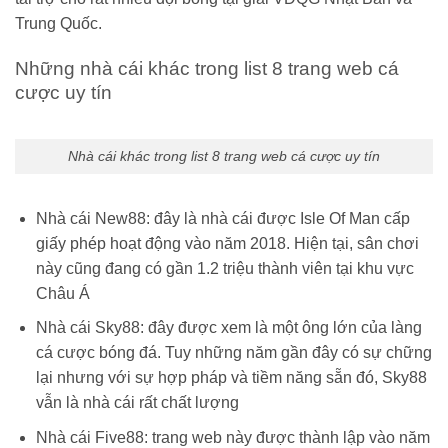
Trung Quốc.
Những nhà cái khác trong list 8 trang web cá
cược uy tín
Nhà cái khác trong list 8 trang web cá cược uy tín
Nhà cái New88: đây là nhà cái được Isle Of Man cấp
giấy phép hoạt động vào năm 2018. Hiện tại, sân chơi
này cũng đang có gần 1.2 triệu thành viên tại khu vực
Châu Á
Nhà cái Sky88: đây được xem là một ông lớn của làng
cá cược bóng đá. Tuy những năm gần đây có sự chững
lại nhưng với sự hợp pháp và tiềm năng sẵn đó, Sky88
vẫn là nhà cái rất chất lượng
Nhà cái Five88: trang web này được thành lập vào năm