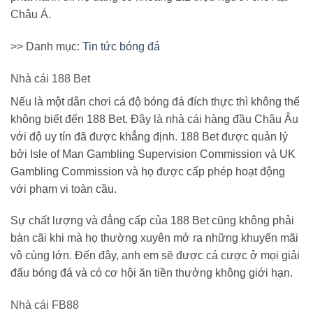
Châu Á.
>> Danh mục:
Tin tức bóng đá
Nhà cái 188 Bet
Nếu là một dân chơi cá độ bóng đá đích thực thì không thể
không biết đến 188 Bet. Đây là nhà cái hàng đầu Châu Âu
với độ uy tín đã được khẳng định. 188 Bet được quản lý
bởi Isle of Man Gambling Supervision Commission và UK
Gambling Commission và họ được cấp phép hoạt động
với phạm vi toàn cầu.
Sự chất lượng và đẳng cấp của 188 Bet cũng không phải
bàn cãi khi mà họ thường xuyên mở ra những khuyến mãi
vô cùng lớn. Đến đây, anh em sẽ được cá cược ở mọi giải
đấu bóng đá và có cơ hội ăn tiền thưởng không giới hạn.
Nhà cái FB88