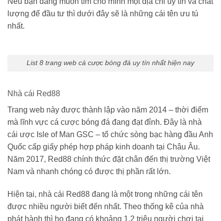
Nếu bạn đang muốn tìm cho mình một địa chỉ uy tín và chất
lượng để đầu tư thì dưới đây sẽ là những cái tên ưu tú
nhất.
List 8 trang web cá cược bóng đá uy tín nhất hiện nay
Nhà cái Red88
Trang web này được thành lập vào năm 2014 – thời điểm
mà lĩnh vực cá cược bóng đá đang đạt đỉnh. Đây là nhà
cái ược Isle of Man GSC – tổ chức sòng bạc hàng đầu Anh
Quốc cấp giấy phép hợp pháp kinh doanh tại Châu Âu.
Năm 2017, Red88 chính thức đặt chân đến thị trường Việt
Nam và nhanh chóng có được thị phần rất lớn.
Hiện tại, nhà cái Red88 đang là một trong những cái tên
được nhiều người biết đến nhất. Theo thống kê của nhà
phát hành thì họ đang có khoảng 1.2 triệu người chơi tại