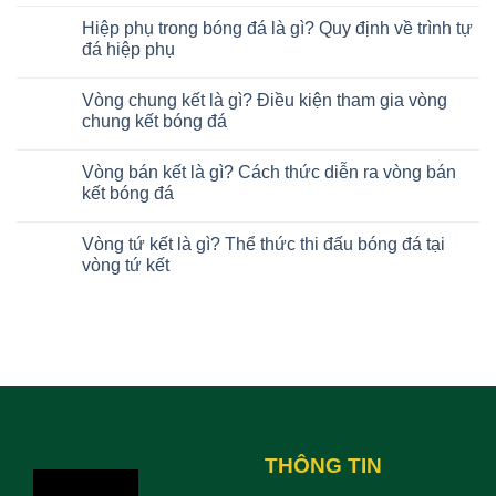
hiện
là
Hooligan
Không
nay
gì?
trong
có
Hiệp phụ trong bóng đá là gì? Quy định về trình tự
Tầm
bóng
bình
quan
đá
luận
đá hiệp phụ
trọng
là
ở
khi
gì?
Bóng
Không
đá
Nguyên
đá
có
Vòng chung kết là gì? Điều kiện tham gia vòng
Play
nhân
phủi
bình
off
xảy
là
luận
chung kết bóng đá
ra
gì?
ở
tình
Hương
Hiệp
Không
trạng
vị
phụ
có
Vòng bán kết là gì? Cách thức diễn ra vòng bán
Hooligan
đậm
trong
bình
đà
bóng
luận
kết bóng đá
của
đá
ở
bóng
là
Vòng
Không
đá
gì?
chung
có
Vòng tứ kết là gì? Thể thức thi đấu bóng đá tại
không
Quy
kết
bình
chuyên
định
là
luận
vòng tứ kết
về
gì?
ở
trình
Điều
Vòng
Không
tự
kiện
bán
có
đá
tham
kết
bình
hiệp
gia
là
luận
phụ
vòng
gì?
ở
chung
Cách
Vòng
kết
thức
tứ
bóng
diễn
kết
đá
ra
là
vòng
gì?
bán
Thể
kết
thức
THÔNG TIN
bóng
thi
đá
đấu
bóng