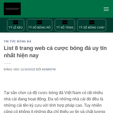
Bỏ
qua
nội
dung
TỶ LỆ KÈO
TỶ SỐ BÓNG RỔ
TỶ SỐ TENIS
TỶ SỐ BÓNG CHÀY
TIN TỨC BÓNG ĐÁ
List 8 trang web cá cược bóng đá uy tín
nhất hiện nay
ĐĂNG VÀO
11/10/2023
BỞI
ADMIN7M
Tại sân chơi cá độ cược bóng đá Việt Nam có rất nhiều
nhà cái đang hoạt động. Đa số những nhà cái đó đều là
những cái tên kỳ cựu với tính hợp pháp cao. Tuy nhiên
cũng có không ít những địa chỉ thiếu uy tín và chất lượng