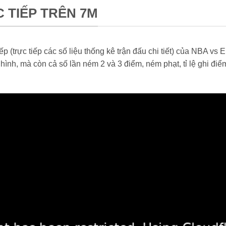
 TIẾP TRÊN 7M
 (trực tiếp các số liệu thống kê trận đấu chi tiết) của NBA vs 
i hình, mà còn cả số lần ném 2 và 3 điểm, ném phạt, tỉ lệ ghi đi