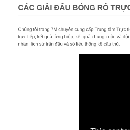
CÁC GIẢI ĐẤU BÓNG RỔ TRỰC
Chúng tôi trang 7M chuyên cung cấp Trung tâm Trực tiếp
trực tiếp, kết quả từng hiệp, kết quả chung cuộc và độ
nhân, lịch sử trận đấu và số liệu thống kê cầu thủ.