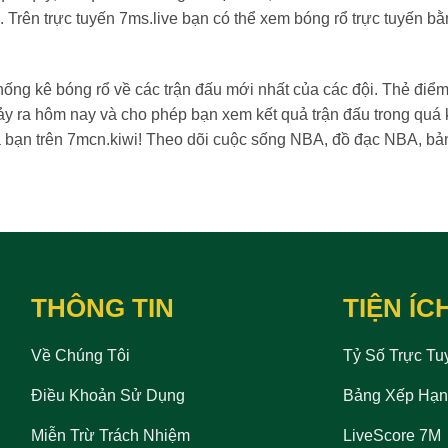
ủ . Trên trực tuyến 7ms.live bạn có thể xem bóng rổ trực tuyến
 thống kê bóng rổ về các trận đấu mới nhất của các đội. Thẻ điể
xảy ra hôm nay và cho phép bạn xem kết quả trận đấu trong quá 
của bạn trên 7mcn.kiwi! Theo dõi cuộc sống NBA, đồ đạc NBA, 
THÔNG TIN
TIỆN ÍC
Về Chúng Tôi
Tỷ Số Trực Tu
Điều Khoản Sử Dụng
Bảng Xếp Hạ
Miễn Trừ Trách Nhiệm
LiveScore 7M