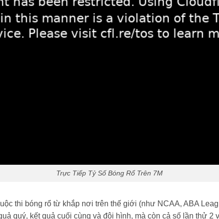
Trực Tiếp Tỷ Số Bóng Rổ Trên 7M
ộc thi bóng rổ từ khắp nơi trên thế giới (như NCAA, ABA Leagu
quả quý, kết quả cuối cùng và đội hình, mà còn cả số lần thử 2 