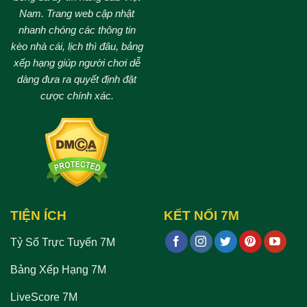
Nam. Trang web cập nhật
nhanh chóng các thông tin
kèo nhà cái, lịch thì đâu, bảng
xếp hạng giúp người chơi dễ
dàng đưa ra quyết định đặt
cược chính xác.
TIỆN ÍCH
KẾT NỐI 7M
Tỷ Số Trực Tuyến 7M
Bảng Xếp Hạng 7M
LiveScore 7M