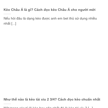
Kèo Châu Á là gì? Cách đọc kèo Châu Á cho người mới
Nếu hỏi đâu là dạng kèo được anh em bet thủ sử dụng nhiều
nhất [...]
Như thế nào là kèo tài xỉu 2 3/4? Cách đọc kèo chuẩn nhất