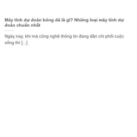
Máy tính dự đoán bóng đá là gì? Những loại máy tính dự
đoán chuẩn nhất
Ngày nay, khi mà công nghệ thông tin đang dần chi phối cuộc
sống thì [...]